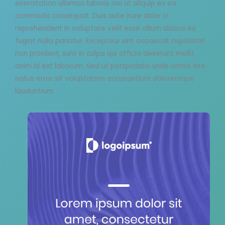
exercitation ullamco laboris nisi ut aliquip ex ea
commodo consequat. Duis aute irure dolor in
reprehenderit in voluptate velit esse cillum dolore eu
fugiat nulla pariatur. Excepteur sint occaecat cupidatat
non proident, sunt in culpa qui officia deserunt mollit
anim id est laborum. Sed ut perspiciatis unde omnis iste
natus error sit voluptatem accusantium doloremque
laudantium.